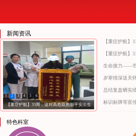
新闻资讯
【重症护航】3
【重症护航】3
生命接力——市
岁寒情深送关怀
总结复盘晒实绩
1
2
3
4
5
6
标识标牌等宣
【重症护航】33周，这对高危双胞胎平安出生
——石家庄市妇幼保健院成功救治单绒单羊高危
特色科室
妊娠孕妇