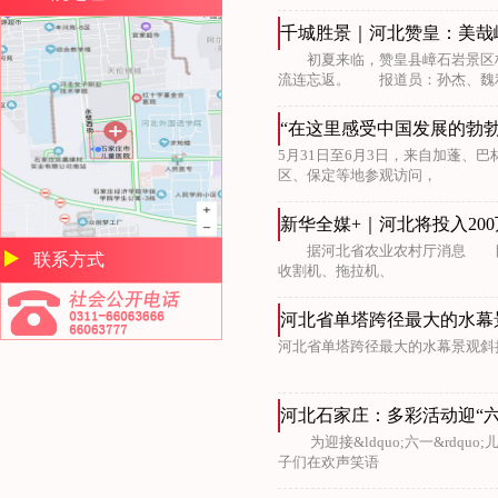
千城胜景｜河北赞皇：美哉
初夏来临，赞皇县嶂石岩景区林
流连忘返。 报道员：孙杰、魏
“在这里感受中国发展的勃
5月31日至6月3日，来自加蓬、
区、保定等地参观访问，
新华全媒+｜河北将投入20
据河北省农业农村厅消息 目前
联系方式
收割机、拖拉机、
河北省单塔跨径最大的水幕
河北省单塔跨径最大的水幕景观斜
河北石家庄：多彩活动迎“六
为迎接&ldquo;六一&rdq
子们在欢声笑语