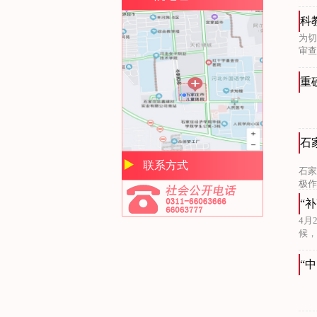
科
为切
审查
重
石
联系方式
石家
极作
“
4月
候，
“