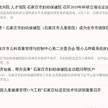
教兴院 人才强院 石家庄市妇幼保健院 召开2019年科研立项论
实提高医院科研立项申报水平及课题伦理审查的规范化，6月21日，石家庄市妇
会议。 会
磅！石家庄市妇幼保健院（石家庄市儿童医院）成为全市市级医
家庄市儿科质量管理与控制中心第二次委员会 暨小儿呼吸系统疾
庄市妇幼保健院院长高海生在致辞中表示，市妇幼院也是市儿童医院，这对促
用，石
补齐短板，帮办实事” 石家庄市妇幼保健院走访慰问帮扶户
24日，石家庄市妇幼保健院帮扶工作队在高辉副院长的带领下赴平山县羊圈垴村
并送上
中国儿童健康管理1+N工程”石家庄站适宜技术培训班隆重召开